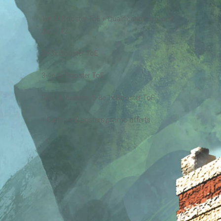
1er 5x Booster ToE + Qualification au Top8
du 21.12
2e 3x Booster ToE
3-4e 2x Booster ToE
Dès 16 joueurs : 5-8e 1x Booster ToE
+ Cartes et Boosters promo offerts