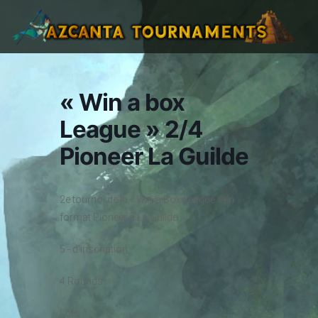
« Win a box
League » 2/4
Pioneer La Guilde
2e tournoi de la « Win a Box League » en
format Pioneer à La Guilde
5.- d’inscription
4 Rounds
Lots :