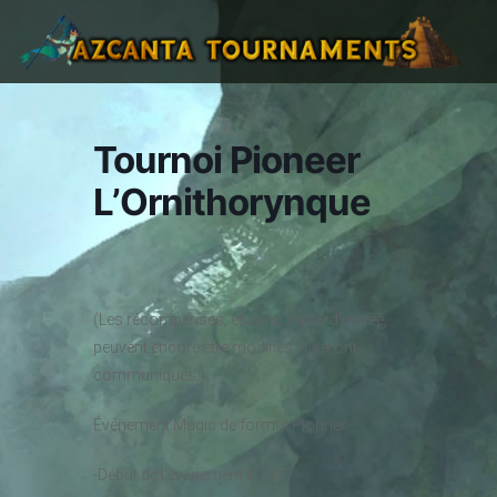
Tournoi Pioneer
L’Ornithorynque
(Les récompenses, et donc le prix d’entrée,
peuvent encore être modifiés et seront
communiqués.)
Événement Magic de format Pionner.
-Début de l’événement à 13h