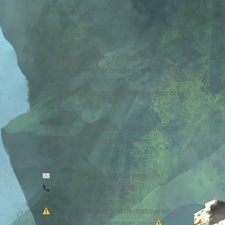
-Prix d’entrée : 10.-
-Proxies non autorisés.
-3 à 5 rondes suisses de 50mn (le nombre
de ronde dépend du nombre de participant).
-Récompenses proportionnelles au nombre
de participant.
-Minimum 6 participants, il est important de
vous inscrire si vous pensez venir.
-Inscription:
Email ( contact@ornithorynque.ch)
Téléphone : 032.525.52.00
Covid-19 oblige, le port de masque est
obligatoire, prenez-en un avec vous.