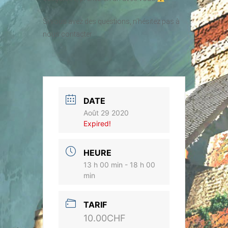
Si vous avez des questions, n’hésitez pas à
nous contacter
DATE
Août 29 2020
Expired!
HEURE
13 h 00 min - 18 h 00
min
TARIF
10.00CHF