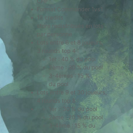
CHF
Format Commander 1vs1
16 credits
store redistribués en lots
par personne
Lots entre 6 et 8 joueurs,
3 rounds top 4 :
1er : 40 % du pool
2ème : 30 % du pool
3-4èmes : 15 %
du pool
Lots entre 9 et 30 joueurs,
4 rounds top 8 :
1er : 30 % du pool
2ème : 20 % du pool
3-4ème : 15 % du