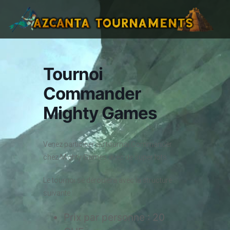
Tournoi
Commander
Mighty Games
Venez participer au tournoi Commander
chez Mighty Games avec de super lots.
Le tournoi se déroulera avec la structure
suivante :
Prix par personne : 20