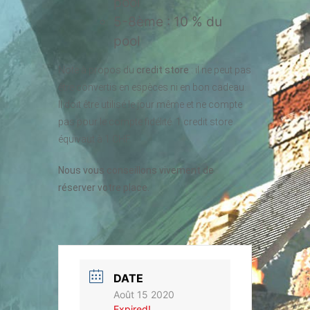
pool
5-8ème : 10 % du
pool
Note à propos du
credit store
: il ne peut pas
être convertis en espèces ni en bon cadeau.
Il doit être utilisé le jour même et ne compte
pas pour le compte fidélité. 1 credit store
équivaut à 1 CHF.
Nous vous conseillons vivement de
réserver votre place.
DATE
Août 15 2020
Expired!