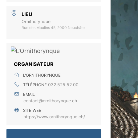
LIEU
Ornithorynque
Rue des Moulins 45, 2000 Neuchâtel
ORGANISATEUR
L'ORNITHORYNQUE
032.525.52.00
TÉLÉPHONE
EMAIL
contact@ornithorynque.ch
SITE WEB
https://www.ornithorynque.ch/