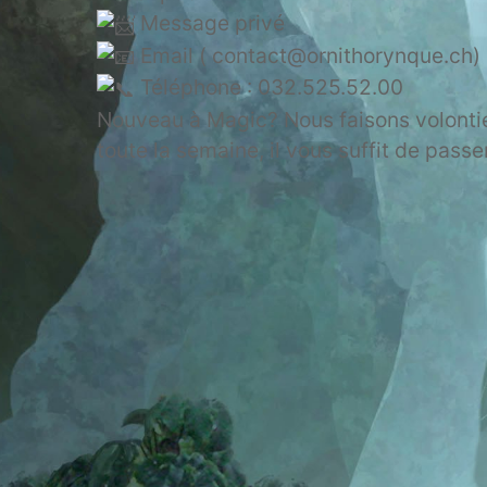
Message privé
Email ( contact@ornithorynque.ch)
Téléphone : 032.525.52.00
Nouveau à Magic? Nous faisons volontie
toute la semaine, il vous suffit de passe