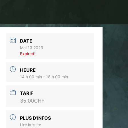
DATE
Mai 13 2023
Expired!
HEURE
14 h 00 min - 18 h 00 min
TARIF
35.00CHF
PLUS D'INFOS
Lire la suite