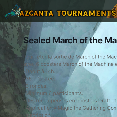
Sealed March of the Ma
Pour fêter la sortie de March of the Mac
avec 6 boosters March of the Machine e
-Début à 14h.
-35.- l’entrée.
-3 rondes.
-Minimum 6 participants.
-Des récompenses en boosters Draft et
-Application « Magic the Gathering C
-Inscription: