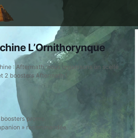
chine L’Ornithorynque
hine : Aftermath, nous organisons un scellé
t 2 boosters Aftermath !
 boosters promo.
ompanion » recommandée.