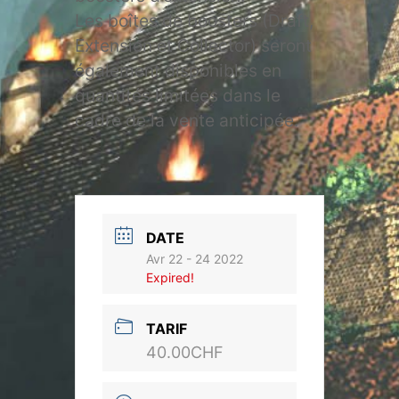
Les boîtes de boosters (Draft,
Extension et Collector) seront
également disponibles en
quantités limitées dans le
cadre de la vente anticipée.
DATE
Avr 22 - 24 2022
Expired!
TARIF
40.00CHF