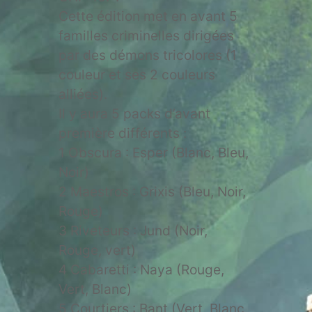
Cette édition met en avant 5
familles criminelles dirigées
par des démons tricolores (1
couleur et ses 2 couleurs
alliées).
Il y aura 5 packs d’avant
première différents :
1 Obscura : Esper (Blanc, Bleu,
Noir)
2 Maestros : Grixis (Bleu, Noir,
Rouge)
3 Riveteurs : Jund (Noir,
Rouge, vert)
4 Cabaretti : Naya (Rouge,
Vert, Blanc)
5 Courtiers : Bant (Vert, Blanc,