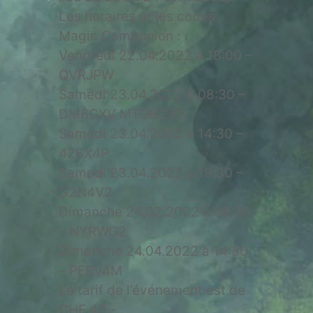
Les horaires et les codes
Magic Companion :
Vendredi 22.04.2022 à 18:00 –
QVRJPW
Samedi 23.04.2022 à 08:30 –
DM6GXV MTGR 250
Samedi 23.04.2022 à 14:30 –
426X4P
Samedi 23.04.2022 à 19:30 –
G2N4V2
Dimanche 24.02.2022 à 09:30
– NYRWG2
Dimanche 24.04.2022 à 14:30
– PERV4M
Le tarif de l’événement est de
CHF 40.-.