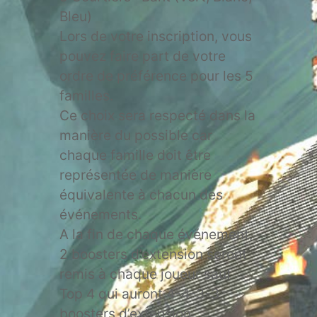
Bleu)
Lors de votre inscription, vous
pouvez faire part de votre
ordre de préférence pour les 5
familles.
Ce choix sera respecté dans la
manière du possible car
chaque famille doit être
représentée de manière
équivalente à chacun des
événements.
A la fin de chaque événement,
2 boosters d’extension seront
remis à chaque joueur sauf
Top 4 qui auront 4-4-3-3
boosters d’extension.