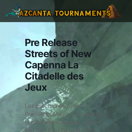
Pre Release
Streets of New
Capenna La
Citadelle des
Jeux
Les prochaines Avant
Premières Magic, Les rues de
la Nouvelle-Capenna, auront
lieu du 22 au 24 avril 2022.