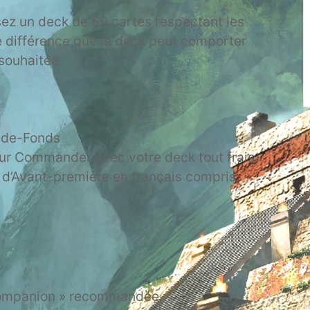
sez un deck de 60 cartes respectant les
e différence que le deck peut comporter
souhaitée.
-de-Fonds
eur Commander avec votre deck tout frais.
it d’Avant-première en français compris.
Companion » recommandée.