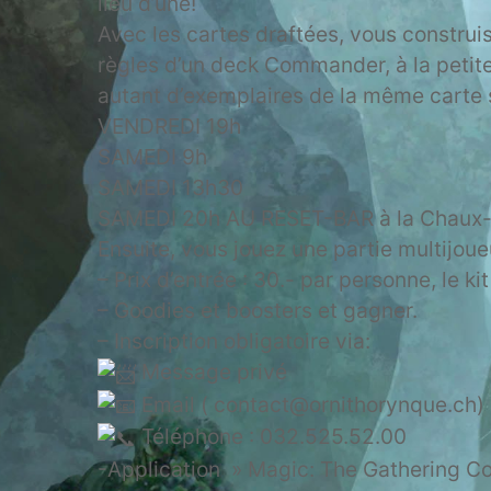
lieu d’une!
Avec les cartes draftées, vous construi
règles d’un deck Commander, à la petit
autant d’exemplaires de la même carte 
VENDREDI 19h
SAMEDI 9h
SAMEDI 13h30
SAMEDI 20h AU RESET-BAR à la Chaux
Ensuite, vous jouez une partie multijou
– Prix d’entrée : 30.- par personne, le k
– Goodies et boosters et gagner.
– Inscription obligatoire via:
Message privé
Email ( contact@ornithorynque.ch)
Téléphone : 032.525.52.00
-Application » Magic: The Gathering 