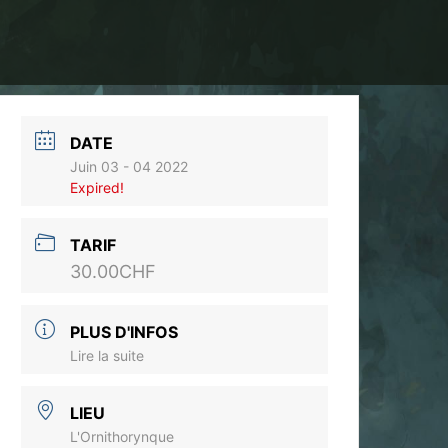
DATE
Juin 03 - 04 2022
Expired!
TARIF
30.00CHF
PLUS D'INFOS
Lire la suite
LIEU
L'Ornithorynque