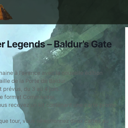
 Legends – Baldur’s Gate
aine à l’avance avec la nouvelle édition
le de la Porte de Baldur.
prévus, du 3 au 4 juin.
 le format Commander.
vous recevez un kit contenant une carte promo
aque tour, vous sélectionnez deux cartes au