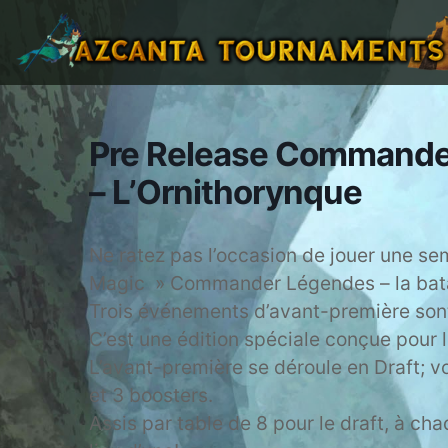
Pre Release Commander
– L’Ornithorynque
Ne ratez pas l’occasion de jouer une sem
Magic » Commander Légendes – la batail
Trois événements d’avant-première sont 
C’est une édition spéciale conçue pour
L’avant-première se déroule en Draft; 
et 3 boosters.
Assis par table de 8 pour le draft, à ch