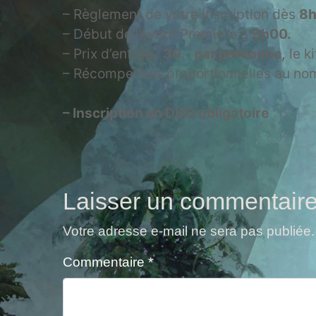
– Règlement de votre inscription dès
8h
– Début de l’Avant Première à
9h00.
– Prix d’entrée :
30.- par personne,
le k
– Récompenses proportionnelles au nomb
– Inscription en DUO obligatoire
Laisser un commentair
Votre adresse e-mail ne sera pas publiée.
Commentaire
*