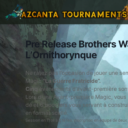
Pre Release Brothers Wa
L’Ornithorynque
Ne ratez pas l’occasion de jouer une sem
Magic
“La Guerre Fratricide”.
Cinq
événements d’avant-première sont
Lors d’une Avant-première Magic, vous 
dé et 6 boosters vous servant à constru
en format scellé.
Session en Troll à 2 têtes, inscription en équipe de deux.