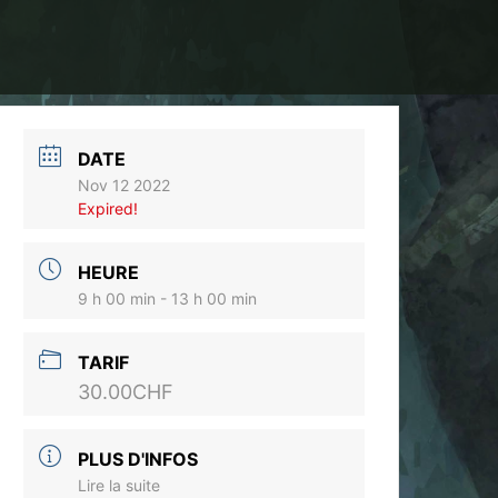
DATE
Nov 12 2022
Expired!
HEURE
9 h 00 min - 13 h 00 min
TARIF
30.00CHF
PLUS D'INFOS
Lire la suite