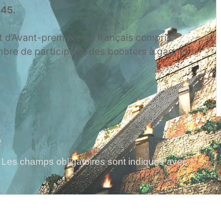
45.
it d’Avant-première en français compris.
re de participant, des boosters à gagner !
e
Les champs obligatoires sont indiqués avec
*