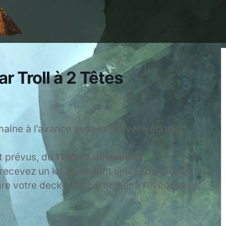
r Troll à 2 Têtes
aine à l’avance avec la nouvelle édition
 prévus, du
11 au 13 novembre.
recevez un kit contenant une carte promo, un
ire votre deck pour participer à l’événement,