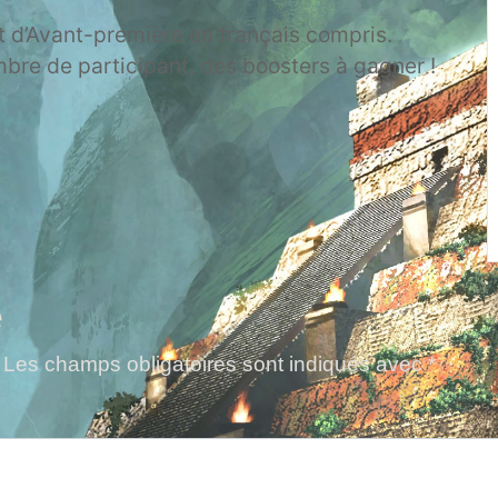
it d’Avant-première en français compris.
re de participant, des boosters à gagner !
e
Les champs obligatoires sont indiqués avec
*