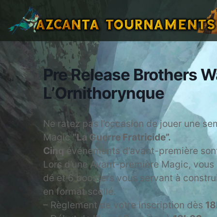
Pre Release Brothers 
L’Ornithorynque
Ne ratez pas l’occasion de jouer une sem
Magic
“La Guerre Fratricide”.
Cinq
événements d’avant-première sont
Lors d’une Avant-première Magic, vous 
dé et 6 boosters vous servant à constru
en format scellé.
– Règlement de votre inscription dès
18