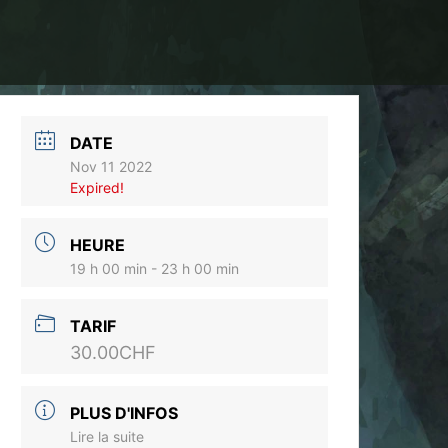
DATE
Nov 11 2022
Expired!
HEURE
19 h 00 min - 23 h 00 min
TARIF
30.00CHF
PLUS D'INFOS
Lire la suite