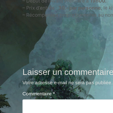
– Début de l’Avant Première à
19h00.
– Prix d’entrée :
30.- par personne,
le k
– Récompenses proportionnelles au nomb
Laisser un commentair
Votre adresse e-mail ne sera pas publiée.
Commentaire
*