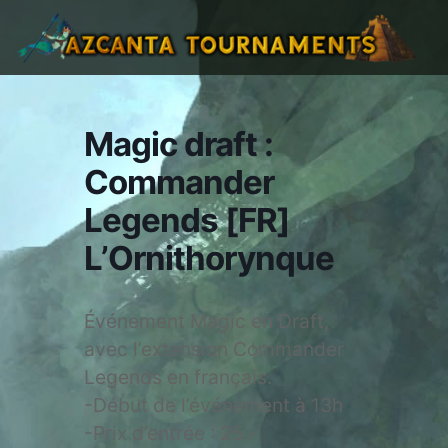
Magic draft :
Commander
Legends [FR]
L’Ornithorynque
Événement Magic en Draft,
avec l’extension Commander
Legends en français.
-Début de l’événement à 13h
-Prix d’entrée : 25.-