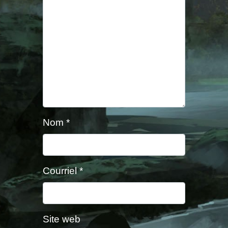
Nom
*
Courriel
*
Site web