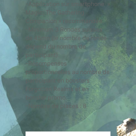
-Application sur smartphone »
Magic: The Gathering
Companion » recommandée.
-Minimum 3 Rondes suisses
de 45mn (le nombre de ronde
dépend du nombre de
participant).
-Récompenses
proportionnelles au nombre de
participant en boosters
Forgotten Realms et en
booster promo.
-Nombre de places : 8