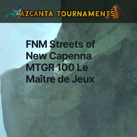
FNM Streets of
New Capenna
MTGR 100 Le
Maître de Jeux
FRIDAY NIGHT
Chaque vendredi à 18h, nous proposons
des “Friday Night”, tournois sous forme de
draft où chaque joueur reçoit 3 boosters.