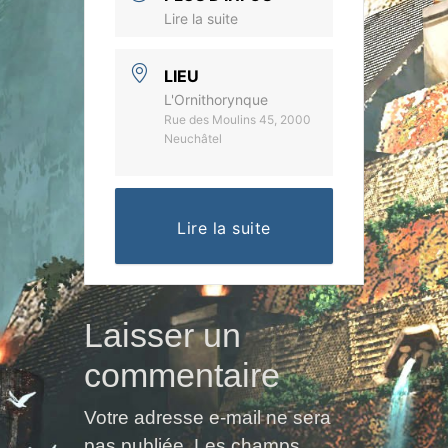
Lire la suite
LIEU
L'Ornithorynque
Rue des Moulins 45, 2000
Neuchâtel
Lire la suite
Laisser un
commentaire
Votre adresse e-mail ne sera
pas publiée.
Les champs