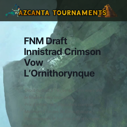
FNM Draft
Innistrad Crimson
Vow
L’Ornithorynque
-Début du draft à 19h, venez 15mn avant afin
de finaliser votre inscription.
-Prix d’entrée : 15.-, 3 boosters compris
-Minimum 3 rondes de 45mn chacune
-Récompenses en booster draft et booster
promo.