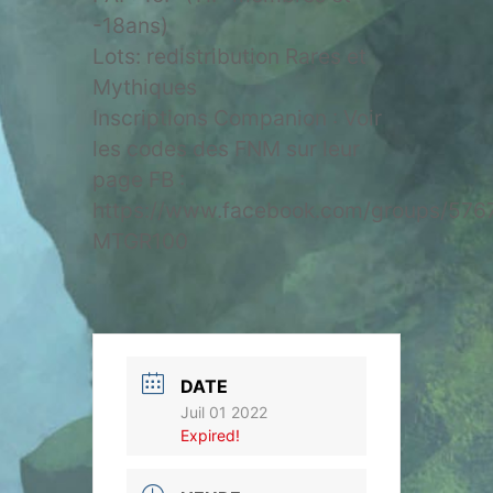
-18ans)
Lots: redistribution Rares et
Mythiques
Inscriptions Companion : Voir
les codes des FNM sur leur
page FB :
https://www.facebook.com/groups/57
MTGR100
DATE
Juil 01 2022
Expired!