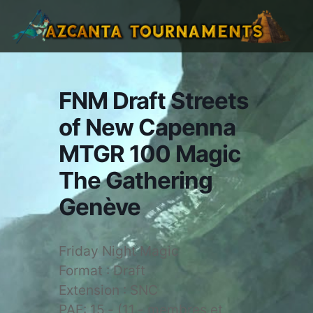
FNM Draft Streets
of New Capenna
MTGR 100 Magic
The Gathering
Genève
Friday Night Magic
Format : Draft
Extension : SNC
PAF: 15.- (11.- membres et