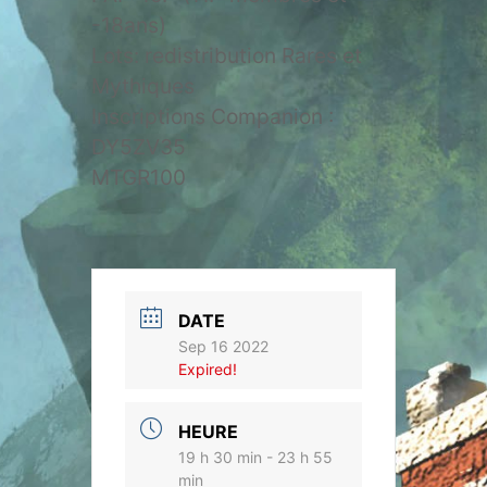
-18ans)
Lots: redistribution Rares et
Mythiques
Inscriptions Companion :
DY5ZV35
MTGR100
DATE
Sep 16 2022
Expired!
HEURE
19 h 30 min - 23 h 55
min