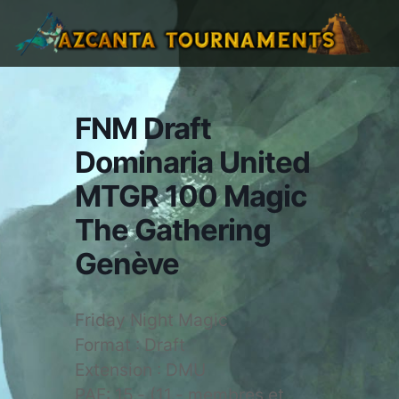
FNM Draft
Dominaria United
MTGR 100 Magic
The Gathering
Genève
Friday Night Magic
Format : Draft
Extension : DMU
PAF: 15.- (11.- membres et