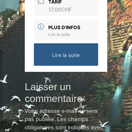
TARIF
17.00CHF
PLUS D'INFOS
Lire la suite
Lire la suite
Laisser un
commentaire
Votre adresse e-mail ne sera
pas publiée.
Les champs
obligatoires sont indiqués avec
*