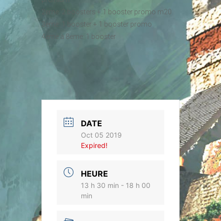
2eme: 2 boosters + 1 booster promo m20
3eme: 1 booster + 1 booster promo
4eme à 8eme: 1 booster
DATE
Oct 05 2019
Expired!
HEURE
13 h 30 min - 18 h 00
min