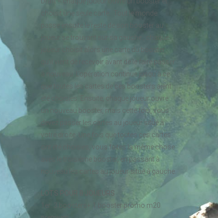
Draft = chaque joueur ouvre un booster et
choisit une seule carte.. Tout le monde
passe ensuite le reste de son booster au
joueur se trouvant sur sa gauche ; chaque
joueur choisit alors une carte du booster
qu’il vient de recevoir avant de le faire passer
à nouveau. L’opération continue jusqu’à ce
que toutes les cartes de ces boosters aient
été choisies. Ensuite, chaque joueur ouvre
un nouveau booster, mais cette fois, vous
devez passer les cartes au joueur situé à
votre droite. Une fois que toutes ces cartes
ont été choisies, vous faites la même chose
avec le troisième booster, en passant à
nouveau les cartes au joueur situé à gauche.
LOTS POUR 8 JOUEURS
1er: 3 boosters+ 1 booster promo m20
premium