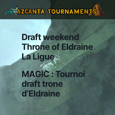
Draft weekend
Throne of Eldraine
La Ligue
MAGIC : Tournoi
draft trone
d’Eldraine
DESCRIPTION