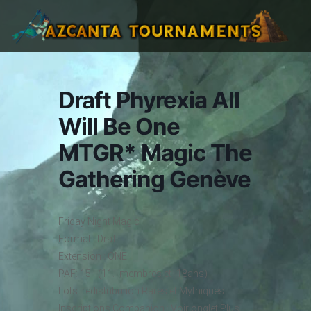
Draft Phyrexia All
Will Be One
MTGR* Magic The
Gathering Genève
Friday Night Magic
Format : Draft
Extension : ONE
PAF: 15.- (11.- membres et -18ans)
Lots: redistribution Rares et Mythiques
Inscriptions Companion : Voir onglet Plus