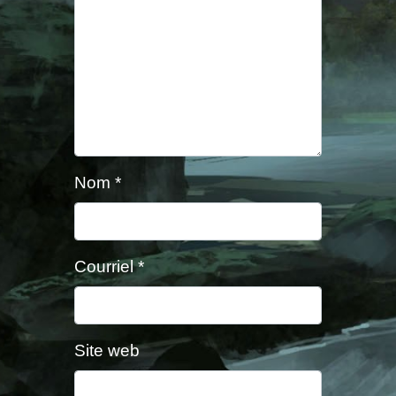
Nom
*
Courriel
*
Site web