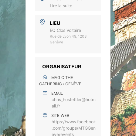
Lire la suite
LIEU
EQ Clos Voltaire
Rue de Lyon 49, 1203
Genève
ORGANISATEUR
MAGIC THE
GATHERING : GENÈVE
EMAIL
chris_hostettler@hotm
ail.fr
SITE WEB
https://www.facebook
.com/groups/MTGGen
eve/events