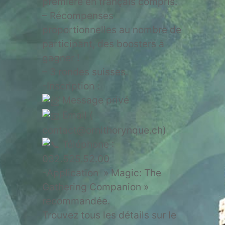
première en français compris.
– Récompenses
proportionnelles au nombre de
participant, des boosters à
gagner !
– 3 rondes suisses.
-Inscription :
Message privé
Email (
contact@ornithorynque.ch)
Téléphone :
032.525.52.00
-Application » Magic: The
Gathering Companion »
recommandée.
Trouvez tous les détails sur le