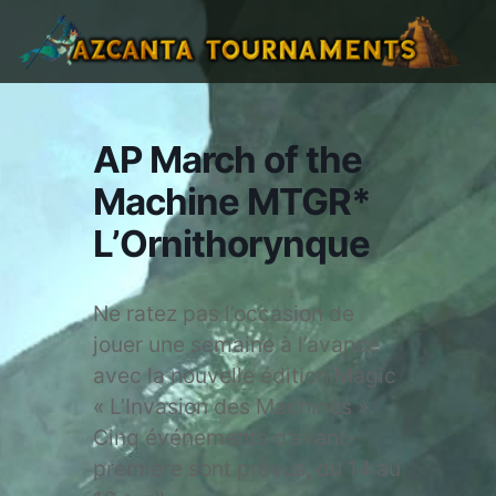
AP March of the
Machine MTGR*
L’Ornithorynque
Ne ratez pas l’occasion de
jouer une semaine à l’avance
avec la nouvelle édition Magic
« L’Invasion des Machines ».
Cinq événements d’avant-
première sont prévus, du 14 au