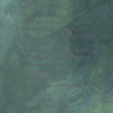
16 avril.
Lors d’une Avant-première
Magic, vous recevez un kit
contenant une carte promo, un
dé et 6 boosters en français
vous servant à construire votre
deck pour participer à
l’événement, en format scellé.
– Session du dimanche 16 avril
se jouant en scellé.
– Règlement de votre
inscription dès 13:30.
– Début de l’Avant Première à
14h.
– Prix d’entrée : 30.- par
personne, le kit d’Avant-