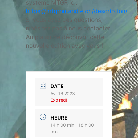
système MTGR ici:
https://mtgromandie.ch/description/
Si vous avez des questions,
n’hésitez pas à nous contacter.
Au plaisir de découvrir cette
nouvelle édition avec vous !
DATE
Avr 16 2023
Expired!
HEURE
14 h 00 min - 18 h 00
min