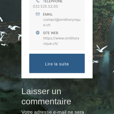
TÉLÉPHONE
032.525.52.00
EMAIL
contact@ornithorynqu
e.ch
SITE WEB
https://www.ornithory
nque.ch/
Lire la suite
Laisser un
commentaire
Votre adresse e-mail ne sera