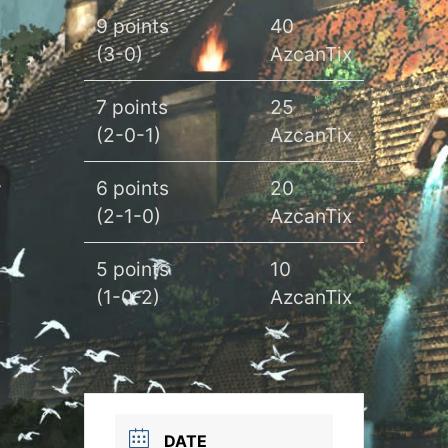
9 points
40
(3-0)
AzcanTix
7 points
25
(2-0-1)
AzcanTix
6 points
20
(2-1-0)
AzcanTix
5 points
10
(1-0-2)
AzcanTix
DATE