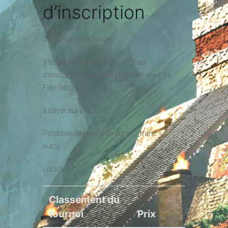
d’inscription
20 francs l’inscription
3 boosters offerts dans les frais
d’inscription pour le draft (2x Khans / 1x
Fate Reforged)
à payer sur place
Possibilité de payer en euro (1 franc = 1
euro)
Lots :
Classement du
tournoi
Prix