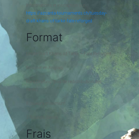
Informations et inscription sur :
https://azcanta-tournaments.ch/tuesday-
draft-khans-of-tarkir-fate-reforged
Format
Limité Draft Khans of Tarkir – Fate Reforged
Booster en Anglais
Rare Drafting (pas de redistribution des
rares)
8 joueurs maximum
3 Rounds Swiss
Frais