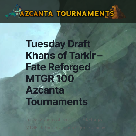
Tuesday Draft
Khans of Tarkir –
Fate Reforged
MTGR 100
Azcanta
Tournaments
Tuesday Khans of Tarkir – Fate Reforged
MTGR 100 au Cercle de la Cité à Lausanne