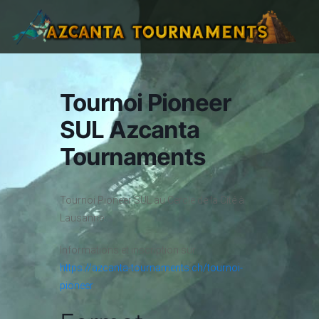
Tournoi Pioneer
SUL Azcanta
Tournaments
Tournoi Pioneer SUL au Cercle de la Cité à
Lausanne
Informations et inscription sur :
https://azcanta-tournaments.ch/tournoi-
pioneer