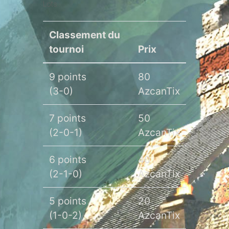
Lots :
Classement du
tournoi
Prix
9 points
80
(3-0)
AzcanTix
7 points
50
(2-0-1)
AzcanTix
6 points
40
(2-1-0)
AzcanTix
5 points
20
(1-0-2)
AzcanTix