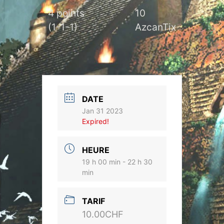
4 points
10
(1-1-1)
AzcanTix
DATE
Jan 31 2023
Expired!
HEURE
19 h 00 min - 22 h 30
min
TARIF
10.00CHF