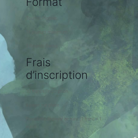
Format
Tournoi Pioneer
16 joueurs maximum
3 Rounds Swiss
Frais
d’inscription
10 francs l’inscription
à payer sur place
Possibilité de payer en euro (1 franc = 1
euro)