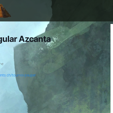
gular Azcanta
nne
ents.ch/tournoi-pauper