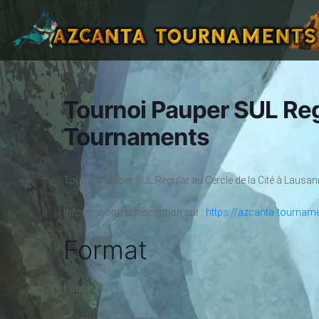
Tournoi Pauper SUL Re
Tournaments
Tournoi Pauper SUL Regular au Cercle de la Cité à Lausa
Informations et inscription sur :
https://azcanta-tournam
Format
Pauper