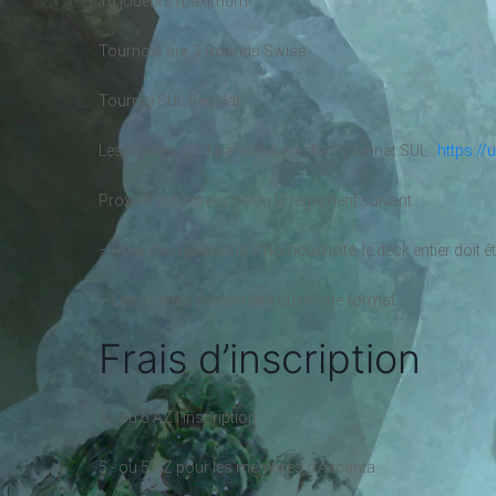
16 joueurs maximum
Tournois sur 3 Rounds Swiss
Tournoi SUL Regular
Les scores sont transmis au championnat SUL :
https://
Proxies autorisées selon le règlement suivant :
– Pour des questions d’
homogénéité
, le deck entier doit
– Les proxies doivent être du même format.
Frais d’inscription
6.- ou 6 AZ l’inscription
5.- ou 5 AZ pour les membres d’Azcanta