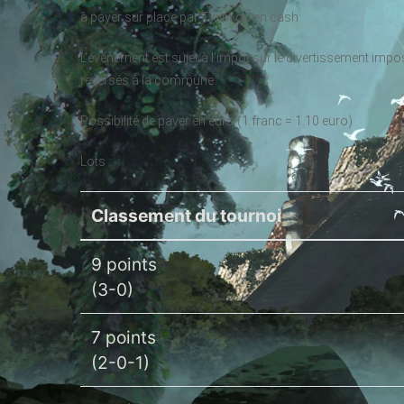
à payer sur place par Twint ou en cash
L’événement est sujet à l’impôt sur le divertissement im
reversés à la commune.
Possibilité de payer en euro (1 franc = 1.10 euro)
Lots :
Classement du tournoi
9 points
(3-0)
7 points
(2-0-1)