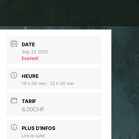
DATE
Sep 23 2025
Expired!
HEURE
19 h 00 min - 22 h 00 min
TARIF
6.00CHF
PLUS D'INFOS
Lire la suite