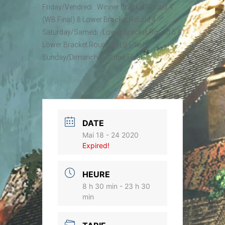
Friday/Vendredi : Winner Bracket Round 4
(WB Final) & Lower Bracket Round 4
Saturday/Samedi : Lower Bracket Round 5 &
Lower Bracket Round 6 (LB Final)
Sunday/Dimanche : Grand Final
DATE
Mai 18 - 24 2020
Expired!
HEURE
8 h 30 min - 23 h 30
min