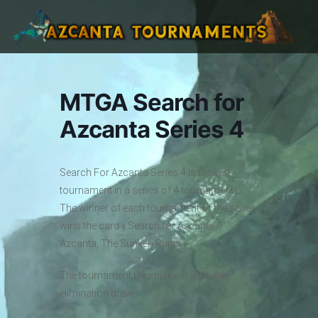
MTGA Search for
Azcanta Series 4
Search For Azcanta Series 4 is the last
tournament in a series of 4 tournaments.
The winner of each tournament of the series
wins the card « Search for Azcanta //
Azcanta, The Sunken Ruins ».
The tournament take place in a double
elimination draw.