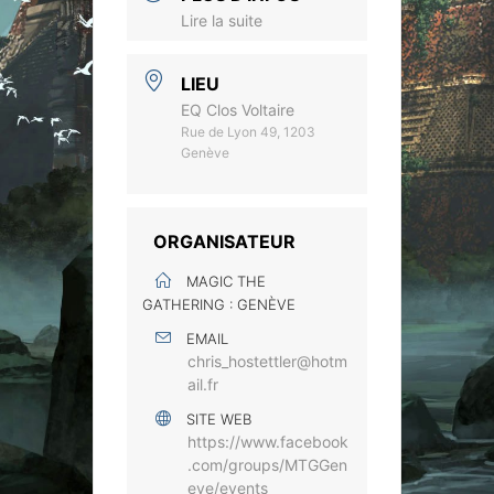
Lire la suite
LIEU
EQ Clos Voltaire
Rue de Lyon 49, 1203
Genève
ORGANISATEUR
MAGIC THE
GATHERING : GENÈVE
EMAIL
chris_hostettler@hotm
ail.fr
SITE WEB
https://www.facebook
.com/groups/MTGGen
eve/events