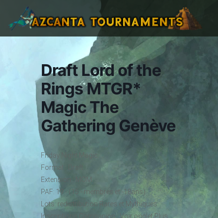
Draft Lord of the
Rings MTGR*
Magic The
Gathering Genève
Friday Night Magic
Format : Draft
Extension : MOM
PAF: 19.- (15.- membres et -18ans)
Lots: redistribution Rares et Mythiques
Inscriptions Companion : Voir onglet Plus