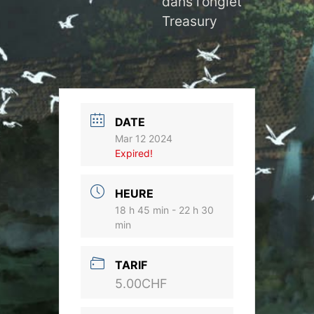
dans l’onglet
Treasury
DATE
Mar 12 2024
Expired!
HEURE
18 h 45 min - 22 h 30
min
TARIF
5.00CHF