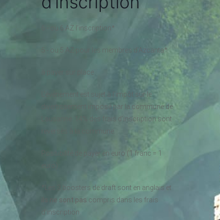
d’inscription
6.- ou 6 AZ l’inscription*
5.- ou 5 AZ pour les membres d’Azcanta*
à payer sur place
L’événement est sujet à l’impôt sur le
divertissement imposé par la commune de
Lausanne. 14% des frais d’inscription sont
reversés à la commune.
Possibilité de payer en euro (1 franc = 1
euro)
*Les 3 boosters de draft sont en anglais et
ils ne sont pas
compris dans les frais
d’inscription.