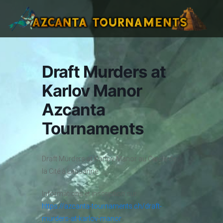
Draft Murders at
Karlov Manor
Azcanta
Tournaments
Draft Murders at Karlov Manor au Cercle de
la Cité à Lausanne
Informations et inscription sur :
https://azcanta-tournaments.ch/draft-
murders-at-karlov-manor