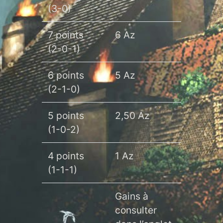
(3-0)
7 points
6 Az
(2-0-1)
6 points
5 Az
(2-1-0)
5 points
2,50 Az
(1-0-2)
4 points
1 Az
(1-1-1)
Gains à
consulter