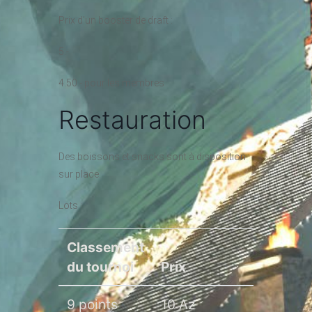
Prix d’un booster de draft :
5.-
4.50.- pour les membres
Restauration
Des boissons et snacks sont à disposition
sur place.
Lots :
Classement
du tournoi
Prix
9 points
10 Az