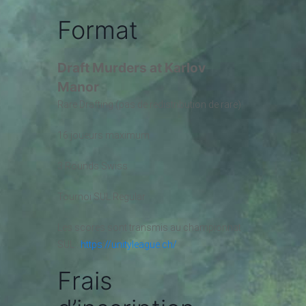
Format
Draft Murders at Karlov
Manor
Rare Drafting (pas de redistribution de rare)
16 joueurs maximum
3 Rounds Swiss
Tournoi SUL Regular
Les scores sont transmis au championnat
SUL :
https://unityleague.ch/
Frais