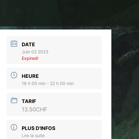
DATE
Juin 02 2023
Expired!
HEURE
18 h 00 min - 22 h 00 min
TARIF
13.50CHF
PLUS D'INFOS
Lire la suite