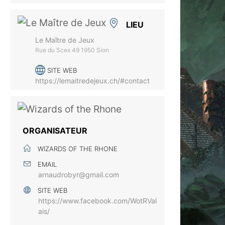
LIEU
Le Maître de Jeux
Rue du Scex 49 1950 Sion
SITE WEB
https://lemaitredejeux.ch/#contact
ORGANISATEUR
WIZARDS OF THE RHONE
EMAIL
arnaudrobyr@gmail.com
SITE WEB
https://www.facebook.com/WotRVal
ais/