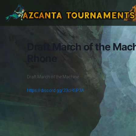
Draft March of the Mac
Rhone
Draft March of the Machine
https://discord.gg/33cHSP3A