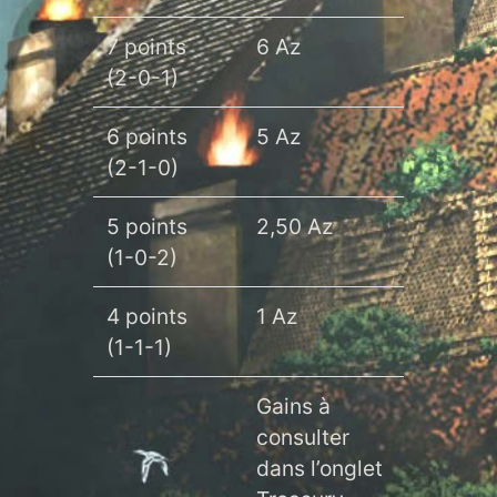
7 points
6 Az
(2-0-1)
6 points
5 Az
(2-1-0)
5 points
2,50 Az
(1-0-2)
4 points
1 Az
(1-1-1)
Gains à
consulter
dans l’onglet