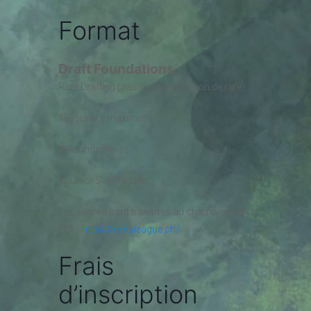
Format
Draft Foundations
Rare Drafting (pas de redistribution de rare)
16 joueurs maximum
3 Rounds Swiss
Tournoi SUL Regular
Les scores sont transmis au championnat
SUL :
https://unityleague.ch/
Frais
d’inscription