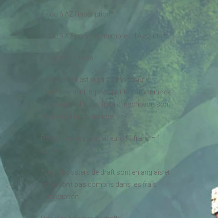
6.- ou 6 AZ l’inscription*
5.- ou 5 AZ pour les membres d’Azcanta*
à payer sur place
L’événement est sujet à l’impôt sur le
divertissement imposé par la commune de
Lausanne. 14% des frais d’inscription sont
reversés à la commune.
Possibilité de payer en euro (1 franc = 1
euro)
*Les 3 boosters de draft sont en anglais et
ils ne sont pas
compris dans les frais
d’inscription.