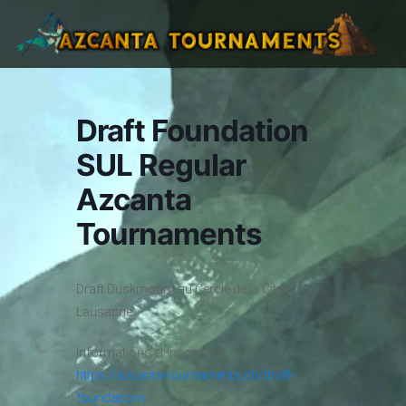
Draft Foundation
SUL Regular
Azcanta
Tournaments
Draft Duskmourn au Cercle de la Cité à
Lausanne
Informations et inscription sur :
https://azcanta-tournaments.ch/draft-
foundations