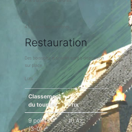
Prix d’un booster de draft :
5.-
4.50.- pour les membres
Restauration
Des boissons et snacks sont à disposition
sur place.
Lots :
Classement
du tournoi
Prix
9 points
10 Az
(3-0)