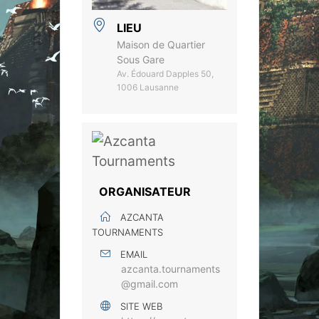
LIEU
Maison de Quartier
Sous Gare
Av. Édouard Dapples 50,
1006 Lausanne
ORGANISATEUR
AZCANTA
TOURNAMENTS
EMAIL
azcanta.tournaments
@gmail.com
SITE WEB