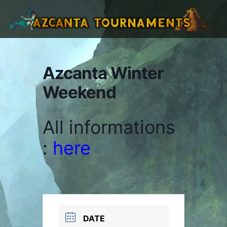
Azcanta Winter
Weekend
All informations
:
here
DATE