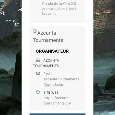
Cercle de la Cité 2.0
Avenue du Grey 1, 1004
Lausanne
ORGANISATEUR
AZCANTA
TOURNAMENTS
EMAIL
azcanta.tournaments
@gmail.com
SITE WEB
https://azcanta-
tournaments.ch/