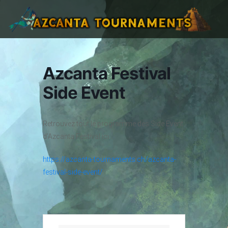
Azcanta Festival
Side Event
Retrouvez tout le programme des Side Event
d’Azcanta Festival ici :
https://azcanta-tournaments.ch/azcanta-
festival-side-event/