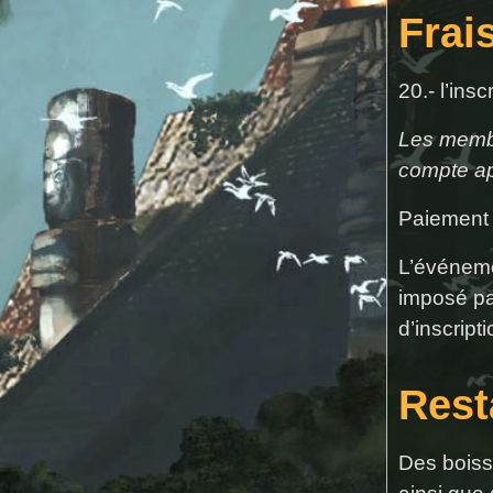
Frai
20.- l’insc
Les membr
compte apr
Paiement 
L’événemen
imposé pa
d’inscrip
Rest
Des boisso