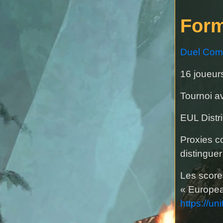
Form
Duel Co
16 joueu
Tournoi a
EUL Distri
Proxies co
distinguer
Les score
« Europe
https://un