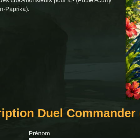
 des croc-monsieurs pour 4.- (Poulet-Curry
n-Paprika).
ription Duel Commander 
Prénom