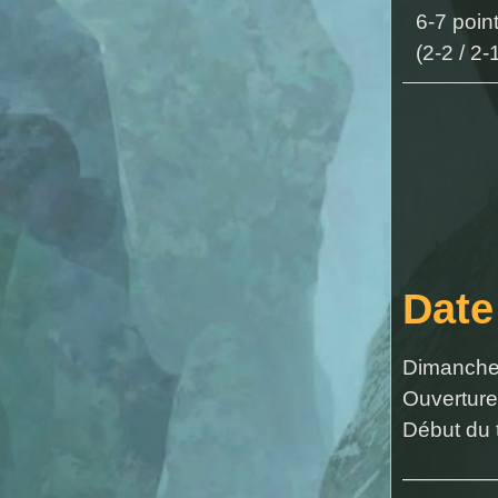
6-7 poin
(2-2 / 2-
Date
Dimanche 
Ouverture
Début du 
————