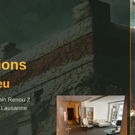
ions
eu
in Renou 2
 Lausanne