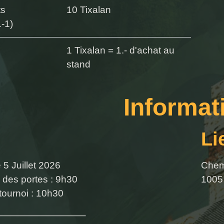
ts
10 Tixalan
1-1)
1 Tixalan = 1.- d'achat au
stand
Informat
Li
5 Juillet 2026
Chem
 des portes : 9h30
1005
tournoi : 10h30
—————————–