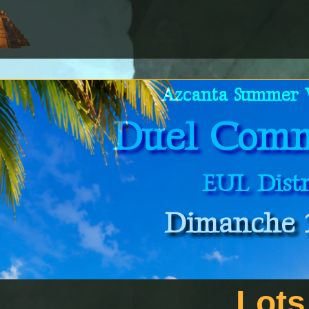
Azcanta Summer
Duel Com
EUL Distr
Dimanche 
Lots