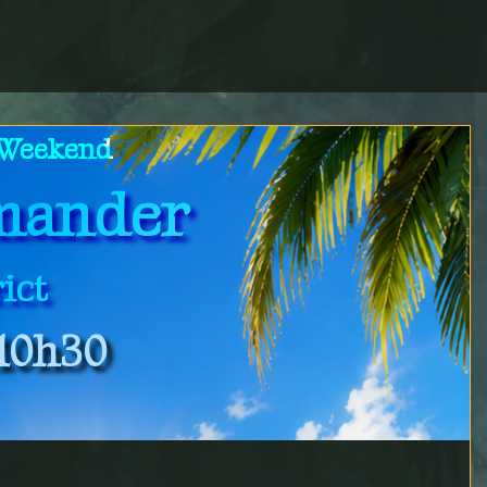
 Weekend
mander
ict
10h30