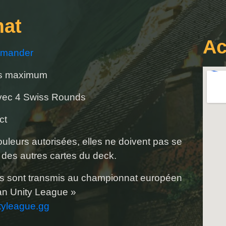
at
Ac
mmander
rs maximum
vec 4 Swiss Rounds
ct
uleurs autorisées, elles ne doivent pas se
 des autres cartes du deck.
s sont transmis au championnat européen
an Unity League »
ityleague.gg