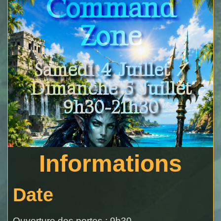
Command
Zone
Samedi 4 Juillet /
Dimanche 5 Juillet
9h30-21h30
Informations
Date
Ouverture des portes : 9h30