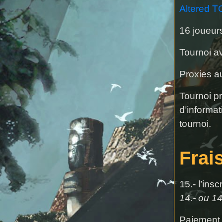
Altered T
16 joueu
Tournoi a
Proxies a
Tournoi p
d’informat
tournoi.
Frai
15.- l’ins
14.- ou 1
Paiement 