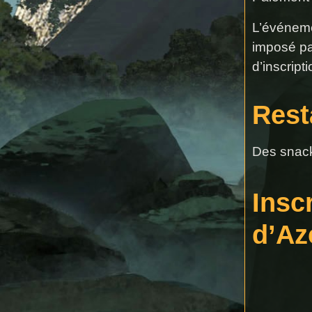
L’événemen
imposé pa
d’inscrip
Rest
Des snack
Insc
d’Az