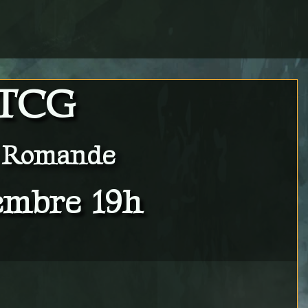
 TCG
e Romande
embre 19h