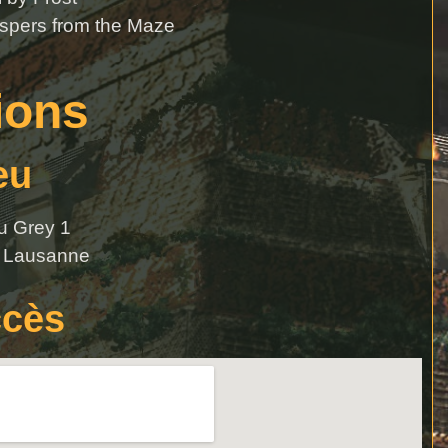
spers from the Maze
ions
eu
u Grey 1
 Lausanne
cès