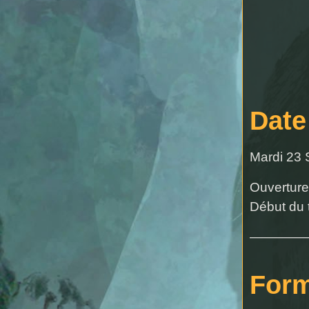
Date
Mardi 23
Ouverture
Début du 
————
Form