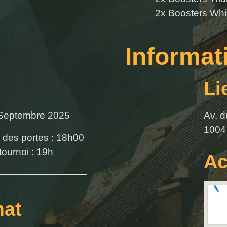
2x Boosters Whi
Informat
Li
 Septembre 2025
Av. d
1004
 des portes : 18h00
tournoi : 19h
Ac
—————————–
at